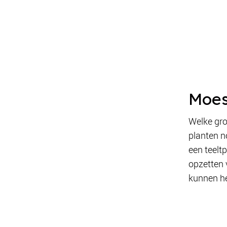
Moes
Welke gro
planten n
een teelt
opzetten 
kunnen he